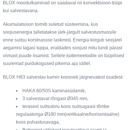
BLOX moodulkaminad on saadaval nii konvektsioon-tüüpi
kui salvestavana.
Akumulatsioon toimib suletud süsteemina, kus
soojusenergia talletatakse järk-järgult salvestusmassile
enne suitsu korstnassse laskmist. Energia kiirgub seejärel
aegamisi tagasi tuppa, eraldades soojust mitu tundi pärast
viimast puude lisamist. Sellele küttemeetodile on tüüpilised
suuremad puidukogused pikema aja vältel.
BLOX H83 salvestav kamin koosneb järgnevatest osadest:
HAKA 60/50S kaminasüdamik,
3 salvestavat rõngast Ø345 mm,
terasest suitsutoru koos suitsugaasi tõmbe
regulaatoriga Ø180 mm(vertikaalne/horisontaalne)
koos puhastusavaga,
Betoonist väliskest reguleeritava raami ja