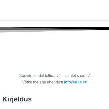
Moodulkamin BLOX H83
salvestav
Soovite toodet tellida või lisainfot saada?
Võtke meiega ühendust
info@dks.ee
Kirjeldus