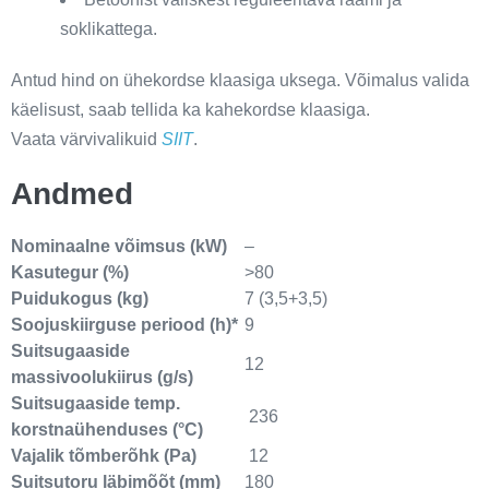
soklikattega.
Antud hind on ühekordse klaasiga uksega. Võimalus valida
käelisust, saab tellida ka kahekordse klaasiga.
Vaata värvivalikuid
SIIT
.
Andmed
Nominaalne võimsus (kW)
–
Kasutegur (%)
>80
Puidukogus (kg)
7 (3,5+3,5)
Soojuskiirguse periood (h)*
9
Suitsugaaside
12
massivoolukiirus (g/s)
Suitsugaaside temp.
236
korstnaühenduses (°C)
Vajalik tõmberõhk (Pa)
12
Suitsutoru läbimõõt (mm)
180