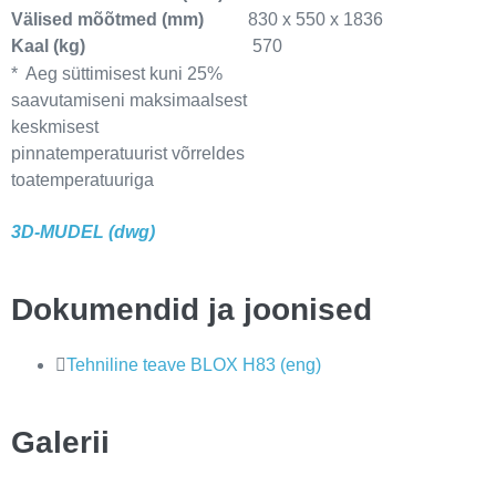
Välised mõõtmed (mm)
830 x 550 x 1836
Kaal (kg)
570
* Aeg süttimisest kuni 25%
saavutamiseni maksimaalsest
keskmisest
pinnatemperatuurist võrreldes
toatemperatuuriga
3D-MUDEL (dwg)
Dokumendid ja joonised
Tehniline teave BLOX H83 (eng)
Galerii