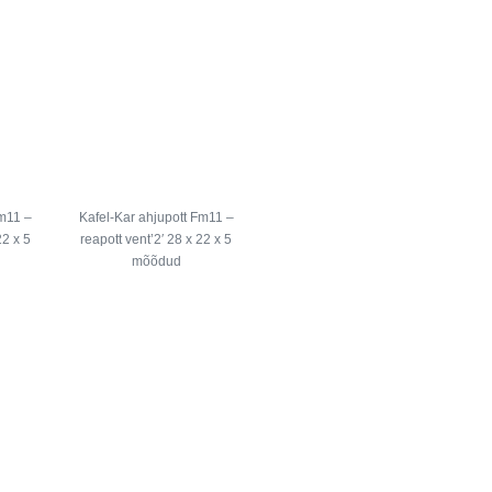
Fm11 –
Kafel-Kar ahjupott Fm11 –
22 x 5
reapott vent’2′ 28 x 22 x 5
mõõdud