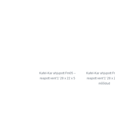
Kafel-Kar ahjupott Fm05 –
Kafel-Kar ahjupott 
reapott vent’1′ 28 x 22 x 5
reapott vent’1′ 28 x 
mõõdud