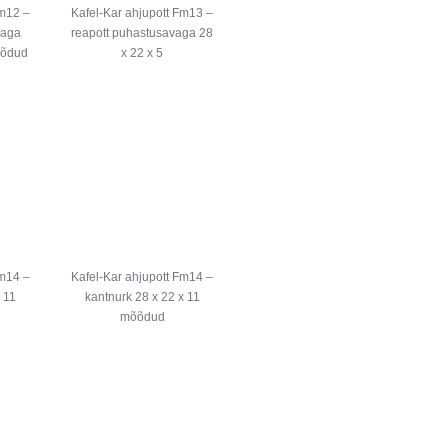
Fm12 –
Kafel-Kar ahjupott Fm13 –
vaga
reapott puhastusavaga 28
õõdud
x 22 x 5
Fm14 –
Kafel-Kar ahjupott Fm14 –
x 11
kantnurk 28 x 22 x 11
mõõdud