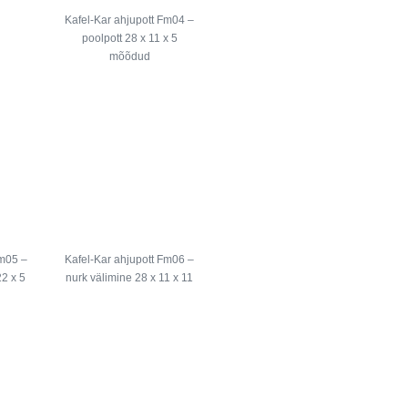
Kafel-Kar ahjupott Fm04 –
poolpott 28 x 11 x 5
mõõdud
Fm05 –
Kafel-Kar ahjupott Fm06 –
22 x 5
nurk välimine 28 x 11 x 11