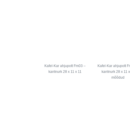
Kafel-Kar ahjupott Fm03 –
Kafel-Kar ahjupott 
kantnurk 28 x 11 x 11
kantnurk 28 x 11 x
mõõdud