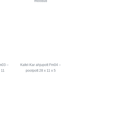
mõõdud
Fm03 –
Kafel-Kar ahjupott Fm04 –
 11
poolpott 28 x 11 x 5