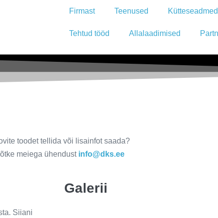
Firmast
Teenused
Kütteseadmed
Tehtud tööd
Allalaadimised
Partn
le
vite toodet tellida või lisainfot saada?
õtke meiega ühendust
info@dks.ee
Galerii
ta. Siiani