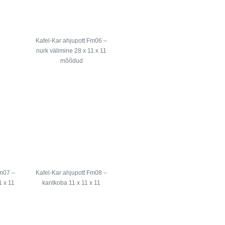
Kafel-Kar ahjupott Fm06 –
nurk välimine 28 x 11 x 11
mõõdud
Fm07 –
Kafel-Kar ahjupott Fm08 –
1 x 11
kantkoba 11 x 11 x 11