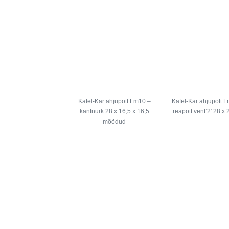
Kafel-Kar ahjupott Fm10 –
Kafel-Kar ahjupott 
kantnurk 28 x 16,5 x 16,5
reapott vent’2′ 28 x 
mõõdud