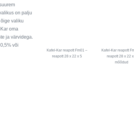
 suurem
alikus on palju
õige valiku
l-Kar oma
te ja värvidega.
 0,5% või
Kafel-Kar reapott Fm01 –
Kafel-Kar reapott F
reapott 28 x 22 x 5
reapott 28 x 22 x
mõõdud