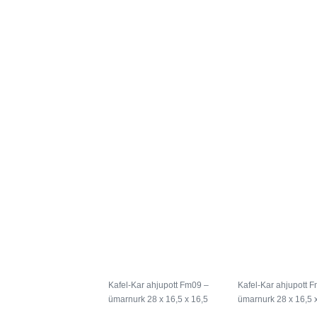
Kafel-Kar ahjupott Fm09 –
Kafel-Kar ahjupott 
ümarnurk 28 x 16,5 x 16,5
ümarnurk 28 x 16,5 