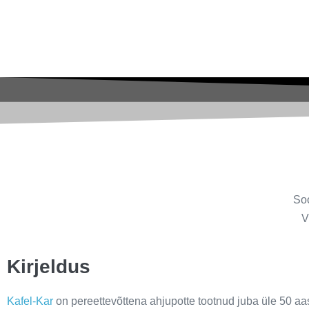
Kafel-Kar ahjupott 28 x 22 si
Soo
V
Kirjeldus
Kafel-Kar
on pereettevõttena ahjupotte tootnud juba üle 50 aas