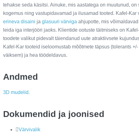
tehakse seda käsitsi. Ainuke, mis aastatega on muutunud, on
kogemus ning vastupidavamad ja ilusamad tooted. Kafel-Kar v
erineva disaini
ja
glasuuri värviga
ahjupotte, mis võimaldavad 
leida iga interjööri jaoks. Klientide ootuste täitmiseks on Kafe
toodete valikut pidevalt täiendanud uute atraktiivsete kujundus
Kafel-Kar tooteid iseloomustab mõõtmete täpsus (tolerants +/-
väiksem) ja hea töödeldavus.
Andmed
3D mudelid.
Dokumendid ja joonised
Värvivalik