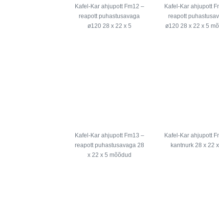
Kafel-Kar ahjupott Fm12 –
Kafel-Kar ahjupott 
reapott puhastusavaga
reapott puhastusa
ø120 28 x 22 x 5
ø120 28 x 22 x 5 m
Kafel-Kar ahjupott Fm13 –
Kafel-Kar ahjupott 
reapott puhastusavaga 28
kantnurk 28 x 22 
x 22 x 5 mõõdud