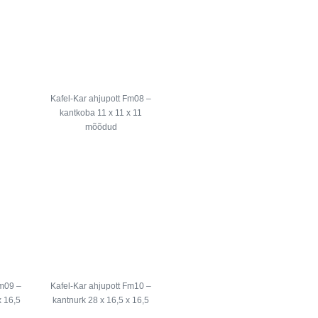
Kafel-Kar ahjupott Fm08 –
kantkoba 11 x 11 x 11
mõõdud
Fm09 –
Kafel-Kar ahjupott Fm10 –
x 16,5
kantnurk 28 x 16,5 x 16,5