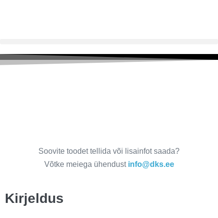
Dekoratiivplaat Wings
(vasak)
Soovite toodet tellida või lisainfot saada?
Võtke meiega ühendust
info@dks.ee
Kirjeldus