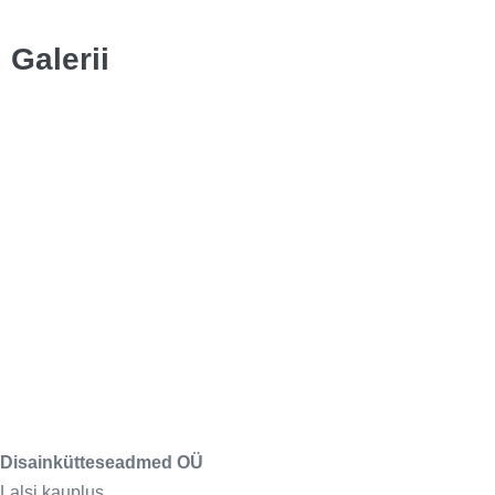
Galerii
Disainkütteseadmed OÜ
Lalsi kauplus,